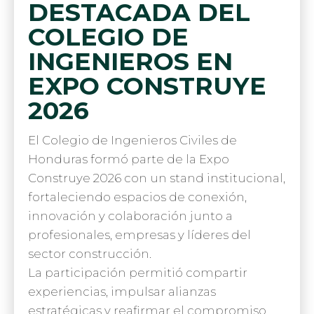
DESTACADA DEL
COLEGIO DE
INGENIEROS EN
EXPO CONSTRUYE
2026
El
Colegio de Ingenieros Civiles de
Honduras
formó parte de la
Expo
Construye 2026
con un stand institucional,
fortaleciendo espacios de conexión,
innovación y colaboración junto a
profesionales, empresas y líderes del
sector construcción.
La participación permitió compartir
experiencias, impulsar alianzas
estratégicas y reafirmar el compromiso