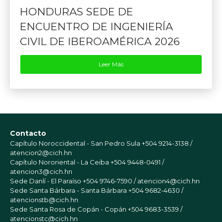
HONDURAS SEDE DE
ENCUENTRO DE INGENIERÍA
CIVIL DE IBEROAMÉRICA 2026
Leer Más
Contacto
Capítulo Noroccidental - San Pedro Sula
+504 9214-3138 /
atencion2@cich.hn
Capítulo Nororiental - La Ceiba
+504 9448-0491 /
atencion3@cich.hn
Sede Danlí - El Paraíso
+504 9746-7590 / atencion4@cich.hn
Sede Santa Bárbara - Santa Bárbara
+504 9682-4630 /
atencionstb@cich.hn
Sede Santa Rosa de Copán - Copán
+504 9683-3539 /
atencionstc@cich.hn