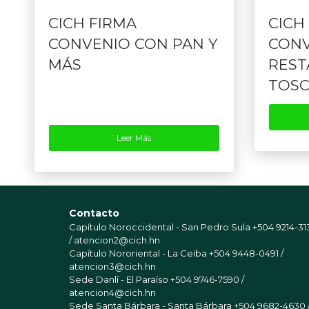
CICH FIRMA
CICH
CONVENIO CON PAN Y
CONV
MÁS
REST
TOS
Leer Más
Contacto
Capítulo Noroccidental - San Pedro Sula
+504 9214-31
/ atencion2@cich.hn
Capítulo Nororiental - La Ceiba
+504 9448-0491 /
atencion3@cich.hn
Sede Danlí - El Paraíso
+504 9746-7590 /
atencion4@cich.hn
Sede Santa Bárbara - Santa Bárbara
+504 9682-4630 