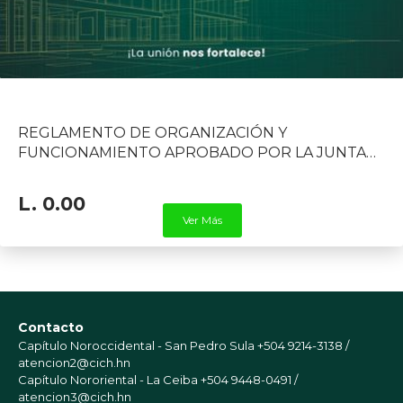
REGLAMENTO DE ORGANIZACIÓN Y
FUNCIONAMIENTO APROBADO POR LA JUNTA
DIRECTIVA DEL CICH
L. 0.00
Ver Más
Contacto
Capítulo Noroccidental - San Pedro Sula
+504 9214-3138 /
atencion2@cich.hn
Capítulo Nororiental - La Ceiba
+504 9448-0491 /
atencion3@cich.hn