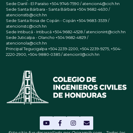
Sede Danlí - El Paraíso
+504 9746-7590 / atencion4@cich.hn
Sede Santa Bárbara - Santa Bárbara
+504 9682-4630 /
atencionstb@cich.hn
Sede Santa Rosa de Copán - Copán
+504 9683-3539 /
atencionstc@cich.hn
Sede Intibucá - Intibucá
+504 9682-4528 / atencionint@cich.hn
Sede Juticalpa - Olancho
+504 9682-4829 /
atencionola@cich.hn
Principal Tegucigalpa
+504 2239-2200, +504 2239-9275, +504-
2220-2900, +504-9880-0385 / atencion1@cich.hn
Este sitio fue desarrollado por Origamih.com - Todos los