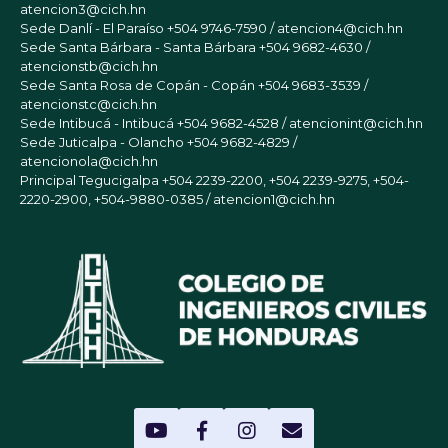
atencion3@cich.hn
Sede Danlí - El Paraíso
+504 9746-7590 / atencion4@cich.hn
Sede Santa Bárbara - Santa Bárbara
+504 9682-4630 /
atencionstb@cich.hn
Sede Santa Rosa de Copán - Copán
+504 9683-3539 /
atencionstc@cich.hn
Sede Intibucá - Intibucá
+504 9682-4528 / atencionint@cich.hn
Sede Juticalpa - Olancho
+504 9682-4829 /
atencionola@cich.hn
Principal Tegucigalpa
+504 2239-2200, +504 2239-9275, +504-
2220-2900, +504-9880-0385 / atencion1@cich.hn