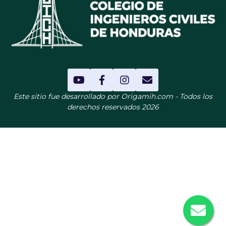
Este sitio fue desarrollado por Origamih.com - Todos los
derechos reservados 2026