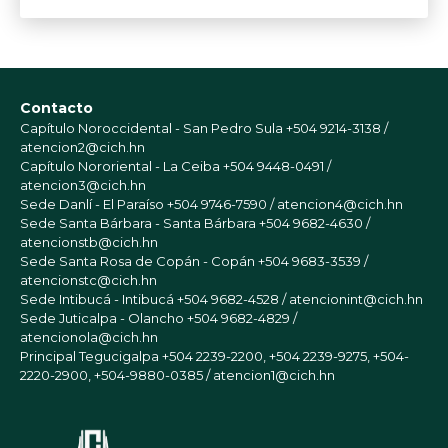
Contacto
Capítulo Noroccidental - San Pedro Sula
+504 9214-3138 /
atencion2@cich.hn
Capítulo Nororiental - La Ceiba
+504 9448-0491 /
atencion3@cich.hn
Sede Danlí - El Paraíso
+504 9746-7590 / atencion4@cich.hn
Sede Santa Bárbara - Santa Bárbara
+504 9682-4630 /
atencionstb@cich.hn
Sede Santa Rosa de Copán - Copán
+504 9683-3539 /
atencionstc@cich.hn
Sede Intibucá - Intibucá
+504 9682-4528 / atencionint@cich.hn
Sede Juticalpa - Olancho
+504 9682-4829 /
atencionola@cich.hn
Principal Tegucigalpa
+504 2239-2200, +504 2239-9275, +504-
2220-2900, +504-9880-0385 / atencion1@cich.hn