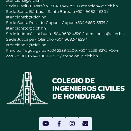
atencion3@cich.hn
Sede Danlí - El Paraíso
+504 9746-7590 / atencion4@cich.hn
Sede Santa Bárbara - Santa Bárbara
+504 9682-4630 /
atencionstb@cich.hn
Sede Santa Rosa de Copán - Copán
+504 9683-3539 /
atencionstc@cich.hn
Sede Intibucá - Intibucá
+504 9682-4528 / atencionint@cich.hn
Sede Juticalpa - Olancho
+504 9682-4829 /
atencionola@cich.hn
Principal Tegucigalpa
+504 2239-2200, +504 2239-9275, +504-
2220-2900, +504-9880-0385 / atencion1@cich.hn