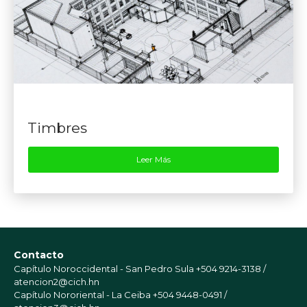
Timbres
Leer Más
Contacto
Capítulo Noroccidental - San Pedro Sula
+504 9214-3138 /
atencion2@cich.hn
Capítulo Nororiental - La Ceiba
+504 9448-0491 /