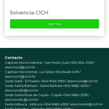
Solvencia CICH
Leer Más
Contacto
Capítulo Noroccidental - San Pedro Sula
+504 9214-3138 /
atencion2@cich.hn
Capítulo Nororiental - La Ceiba
+504 9448-0491 /
atencion3@cich.hn
Sede Danlí - El Paraíso
+504 9746-7590 / atencion4@cich.hn
Sede Santa Bárbara - Santa Bárbara
+504 9682-4630 /
atencionstb@cich.hn
Sede Santa Rosa de Copán - Copán
+504 9683-3539 /
atencionstc@cich.hn
Sede Intibucá - Intibucá
+504 9682-4528 / atencionint@cich.hn
Sede Juticalpa - Olancho
+504 9682-4829 /