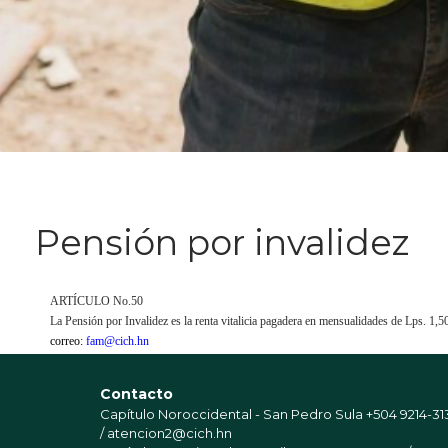
Pensión por invalidez
ARTÍCULO No.50
La Pensión por Invalidez es la renta vitalicia pagadera en mensualidades de Lps. 1,5
correo:
fam@cich.hn
Contacto
Capítulo Noroccidental - San Pedro Sula
+504 9214-31
/ atencion2@cich.hn