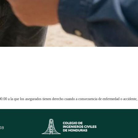
00.00 a la que los asegurados tienen derecho cuando a consecuencia de enfermedad o accidente, l
38